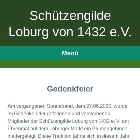
Schützengilde
Loburg von 1432 e.V.
Menü
Zum
Inhalt
springen
Gedenkfeier
Am vergangenen Sonnabend, dem 27.06.2020, wurde
im Gedenken der gefallenen und verstorbenen
Mitglieder der Schützengilde Loburg von 1432 e. V. am
Ehrenmal auf dem Loburger Markt ein Blumengebinde
niedergelegt. Diese Tradition jährte sich in diesem Jahr